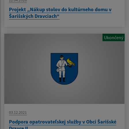
22.04.2026
Projekt „Nákup stolov do kultúrneho domu v
Šarišských Dravciach“
Ukončený
03.12.2021
Podpora opatrovateľskej služby v Obci Šarišské
Dravce II