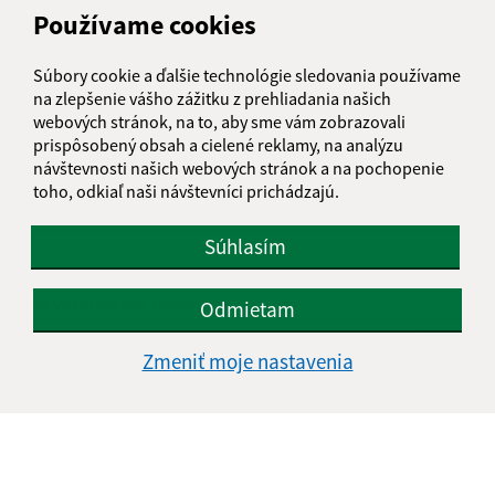
Používame cookies
Našli ste na stránke chybu?
Napíšte nám
Súbory cookie a ďalšie technológie sledovania používame
Napíšte nám:
na zlepšenie vášho zážitku z prehliadania našich
webových stránok, na to, aby sme vám zobrazovali
Meno (povinné)
prispôsobený obsah a cielené reklamy, na analýzu
návštevnosti našich webových stránok a na pochopenie
toho, odkiaľ naši návštevníci prichádzajú.
E-mailová adresa (povinné)
Súhlasím
Text vašej správy (povinné)
Odmietam
Zmeniť moje nastavenia
Oboznámil som sa so
spracúvaním osobných