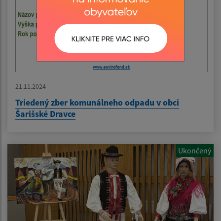
21.11.2024
Triedený zber komunálneho odpadu v obci
Šarišské Dravce
Ukončený