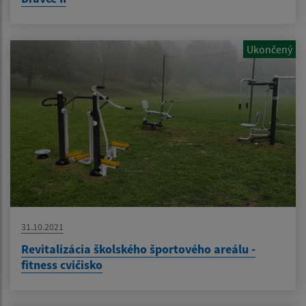
Ukončený
31.10.2021
Revitalizácia školského športového areálu -
fitness cvičisko