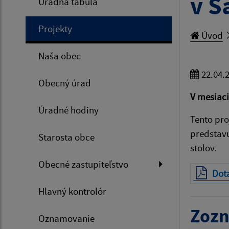
v Š
Úradná tabuľa
Projekty
Úvod
Naša obec
22.04.
Obecný úrad
V mesiaci
Úradné hodiny
Tento pro
predstavu
Starosta obce
stolov.
Obecné zastupiteľstvo
Dota
Hlavný kontrolór
Zozn
Oznamovanie