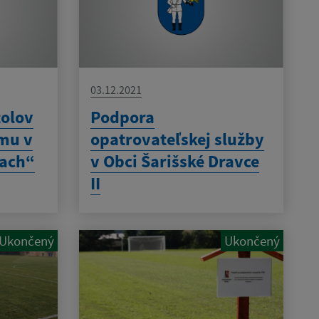
03.12.2021
tolov
Podpora
mu v
opatrovateľskej služby
iach“
v Obci Šarišské Dravce
II
Ukončený
Ukončený