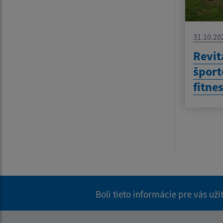
31.10.20
Revit
šport
fitne
Boli tieto informácie pre vás už