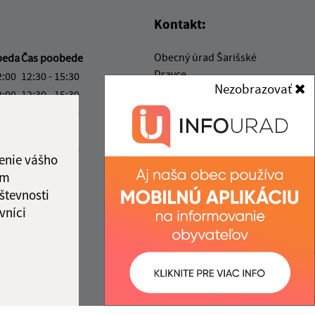
Kontakt:
Obecný úrad Šarišské
beda
Čas poobede
Dravce
2:00
12:30 - 15:30
Nezobrazovať
Šarišské Dravce 109
2:00
12:30 - 15:30
082 73 Šarišské Dravce
2:00
12:30 - 16:00
ový deň
info@sardravce.sk
2:00
12:30 - 15:30
+421 51 4597 221
enie vášho
ka:
12:00 - 12:30
ám
IČO: 00327794
števnosti
vníci