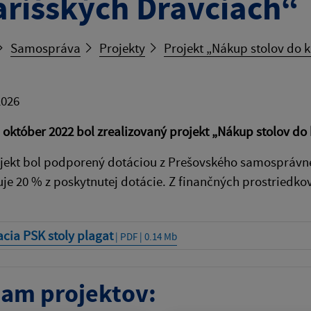
arišských Dravciach“
Samospráva
Projekty
Projekt „Nákup stolov do 
2026
 október 2022 bol zrealizovaný projekt „Nákup stolov do
jekt bol podporený dotáciou z Prešovského samosprávneh
je 20 % z poskytnutej dotácie. Z finančných prostriedkov
cia PSK stoly plagat
| PDF | 0.14 Mb
am projektov: