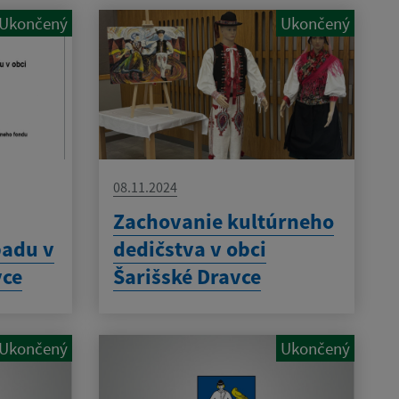
Ukončený
Ukončený
08.11.2024
Zachovanie kultúrneho
adu v
dedičstva v obci
vce
Šarišské Dravce
Ukončený
Ukončený