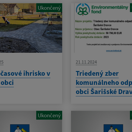
Ukončený
25
21.11.2024
časové ihrisko v
Triedený zber
 obci
komunálneho odp
obci Šarišské Dra
Ukončený