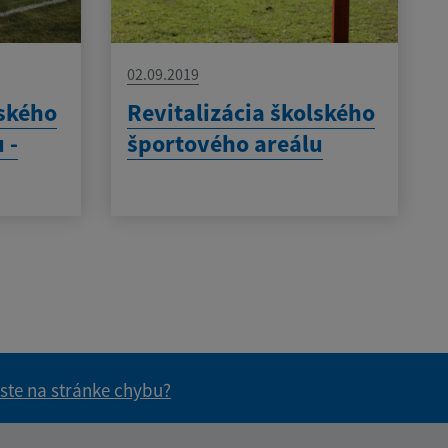
02.09.2019
lského
Revitalizácia školského
 -
športového areálu
 ste na stránke chybu?
vás užitočné?
e pre vás užitočné?