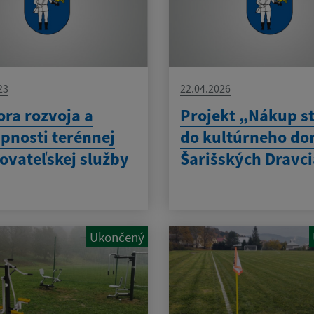
23
22.04.2026
ra rozvoja a
Projekt „Nákup s
pnosti terénnej
do kultúrneho do
ovateľskej služby
Šarišských Dravc
Ukončený