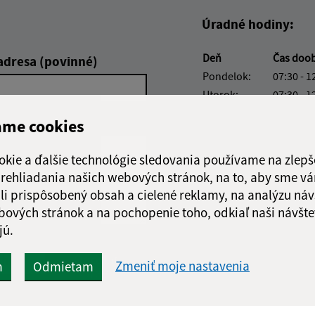
Úradné hodiny:
Deň
Čas doo
adresa (povinné)
Pondelok:
07:30 - 1
Utorok:
07:30 - 1
Streda:
07:30 - 1
ame cookies
Štvrtok:
nestránk
Piatok:
07:30 - 1
okie a ďalšie technológie sledovania používame na zlepš
Obedňajšia prestáv
 prehliadania našich webových stránok, na to, aby sme v
li prispôsobený obsah a cielené reklamy, na analýzu náv
bových stránok a na pochopenie toho, odkiaľ naši návšte
jú.
Google reCaptcha Response
Odoslať
ch
Zmeniť moje nastavenia
m
Odmietam
správu