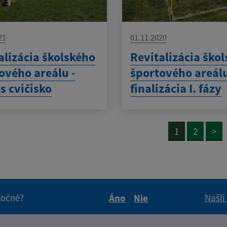
21
01.11.2020
alizácia školského
Revitalizácia ško
ového areálu -
športového areálu
ss cvičisko
finalizácia I. fázy
1
2
>
itočné?
Našli
Áno
Nie
Boli tieto informácie pre 
Boli tieto informáci