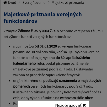
Úvod
Zverejňovanie
Majetkové priznania
Majetkové priznania verejných
funkcionárov
V zmysle
Zákona č. 357/2004 Z. z.
o ochrane verejného záujmu
pri výkone funkcií verejných funkcionárov:
s účinnosťou
od 01.01.2020
sú verejní funkcionári
povinní do 30 dní odo dňa, keď sa ujali výkonu verejnej
funkcie a počas jej výkonu
do 30. apríla každého
kalendárneho roka
, podať písomné oznámenie
(majetkové priznanie) podľa čl. 7 ods. 1 ústavného
zákona za predchádzajúci kalendárny rok.
orgán, ktorému sa
podávajú oznámenia o majetkových
pomeroch
verejných funkcionárov podľa čl. 7 ods.
8 ústavného zákona, je povinný tieto zverejňovať počas
celej doby výkonu funkcie
na webovom sídle obce
.
Podľa čl. 7 ods. 9 ústavného zákona, povinnosť
Nezobrazovať