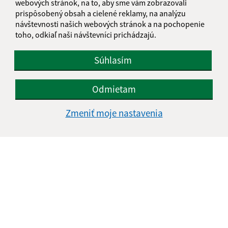
webových stránok, na to, aby sme vám zobrazovali
prispôsobený obsah a cielené reklamy, na analýzu
návštevnosti našich webových stránok a na pochopenie
toho, odkiaľ naši návštevníci prichádzajú.
Súhlasím
Odmietam
Zmeniť moje nastavenia
Informácie o stránke:
Vyhlásenie o prístupnosti
Autorské práva