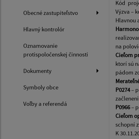
Kód proj
Výzva – k
Obecné zastupiteľstvo
Hlavnou a
Harmonogr
Hlavný kontrolór
realizov
Oznamovanie
na polovi
protispoločenskej činnosti
Cieľom pr
ktorí sú 
Dokumenty
pádom zot
Merateľné
Symboly obce
P0274
– p
začlenen
Voľby a referendá
P0966
– p
Cieľom op
schopní 
K 30.11.2