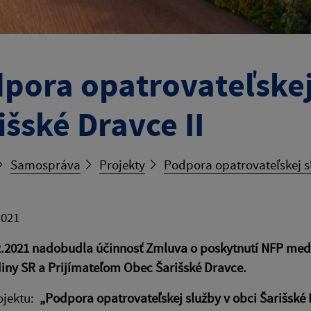
pora opatrovateľskej
išské Dravce II
Samospráva
Projekty
Podpora opatrovateľskej sl
2021
.2021 nadobudla účinnosť Zmluva o poskytnutí NFP medz
diny SR a Prijímateľom Obec Šarišské Dravce.
ojektu:
„Podpora opatrovateľskej služby v obci Šarišské 