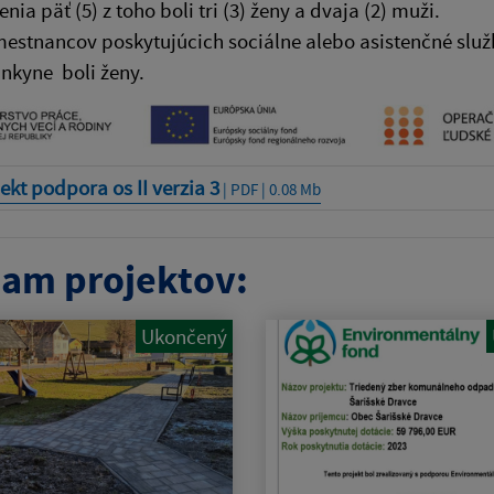
ia päť (5) z toho boli tri (3) ženy a dvaja (2) muži.
estnancov poskytujúcich sociálne alebo asistenčné služb
nkyne boli ženy.
ekt podpora os II verzia 3
| PDF | 0.08 Mb
am projektov:
Ukončený