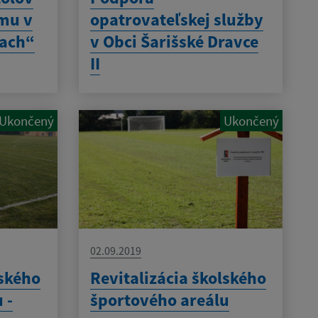
mu v
opatrovateľskej služby
iach“
v Obci Šarišské Dravce
II
Ukončený
Ukončený
02.09.2019
lského
Revitalizácia školského
 -
športového areálu