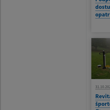
dostu
opatr
31.10.20
Revit
šport