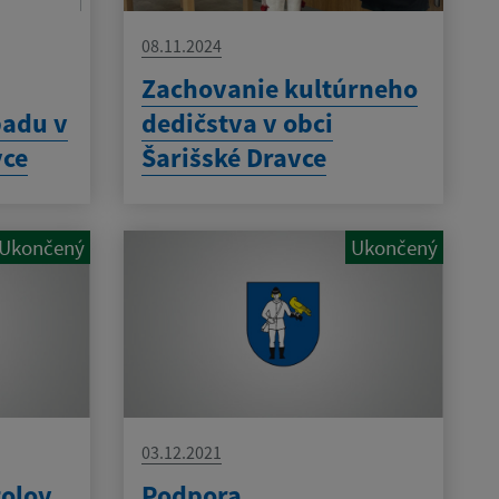
08.11.2024
Zachovanie kultúrneho
adu v
dedičstva v obci
vce
Šarišské Dravce
Ukončený
Ukončený
03.12.2021
tolov
Podpora