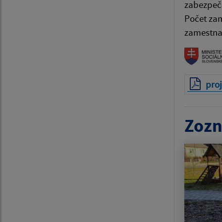
zabezpečen
Počet zam
zamestna
proj
Zozn