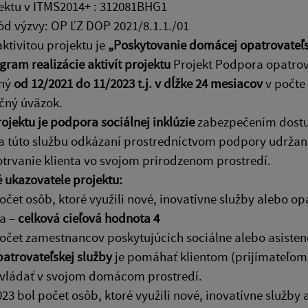
ektu v ITMS2014+ : 312081BHG1
ód výzvy: OP ĽZ DOP 2021/8.1.1./01
ktivitou projektu je
„Poskytovanie domácej opatrovateľs
am realizácie aktivít projektu
Projekt Podpora opatrova
aný
od 12/2021 do 11/2023 t.j. v dĺžke 24 mesiacov
v počte 
čný úväzok.
ojektu je podpora sociálnej inklúzie
zabezpečením dostup
na túto službu odkázaní prostredníctvom podpory udržan
rvanie klienta vo svojom prirodzenom prostredí.
 ukazovatele projektu:
očet osôb, ktoré využili nové, inovatívne služby alebo o
ia –
celková cieľová hodnota 4
očet zamestnancov poskytujúcich sociálne alebo asisten
atrovateľskej služby
je pomáhať klientom (prijímateľom s
zvládať v svojom domácom prostredí.
023 bol počet osôb, ktoré využili nové, inovatívne služby