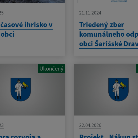
25
21.11.2024
časové ihrisko v
Triedený zber
 obci
komunálneho odp
obci Šarišské Dra
Ukončený
23
22.04.2026
ra rozvoja a
Projekt „Nákup s