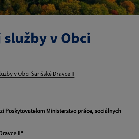
 služby v Obci
užby v Obci Šarišské Dravce II
i Poskytovateľom Ministerstvo práce, sociálnych
Dravce II“