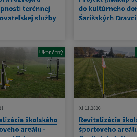
pnosti terénnej
do kultúrneho do
ovateľskej služby
Šarišských Dravc
Ukončený
21
01.11.2020
alizácia školského
Revitalizácia ško
ového areálu -
športového areálu