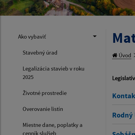
Mat
Ako vybaviť
Stavebný úrad
Úvod
Legalizácia stavieb v roku
2025
Legislatí
Životné prostredie
Kontak
Overovanie listín
Rodný l
Miestne dane, poplatky a
cenník služieb
Sobášny