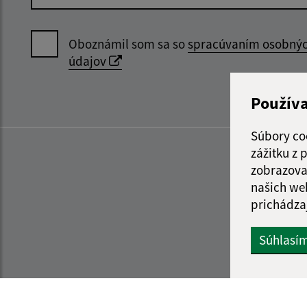
Oboznámil som sa so
spracúvaním osobný
údajov
Použív
Súbory co
zážitku z
zobrazova
našich we
prichádza
Súhlasí