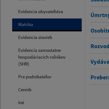
Evidencia obyvateľstva
Úmrtný
Matrika
Osobit
Evidencia stavieb
Rozvod
Evidencia samostatne
hospodáriacich roľníkov
Vydáva
(SHR)
Prebera
Pre podnikateľov
Cenník
Iné