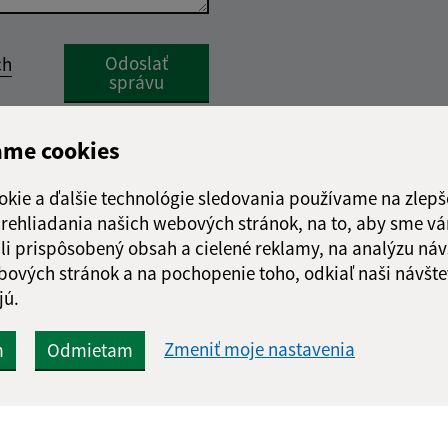
Google reCaptcha Response
Odoslať
ch
správu
ame cookies
okie a ďalšie technológie sledovania používame na zlepš
 prehliadania našich webových stránok, na to, aby sme v
li prispôsobený obsah a cielené reklamy, na analýzu náv
bových stránok a na pochopenie toho, odkiaľ naši návšte
jú.
Zmeniť moje nastavenia
m
Odmietam