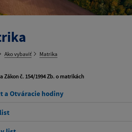
rika
Ako vybaviť
Matrika
va Zákon č. 154/1994 Zb. o matrikách
t a Otváracie hodiny
ist
 list