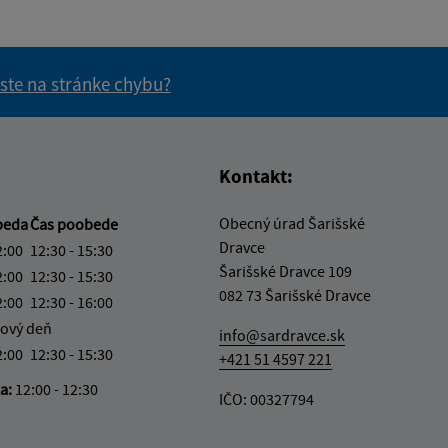
 ste na stránke chybu?
vás užitočné?
e pre vás užitočné?
Kontakt:
Obecný úrad Šarišské
beda
Čas poobede
Dravce
2:00
12:30 - 15:30
Šarišské Dravce 109
2:00
12:30 - 15:30
082 73 Šarišské Dravce
2:00
12:30 - 16:00
ový deň
info@sardravce.sk
2:00
12:30 - 15:30
+421 51 4597 221
ka:
12:00 - 12:30
IČO: 00327794