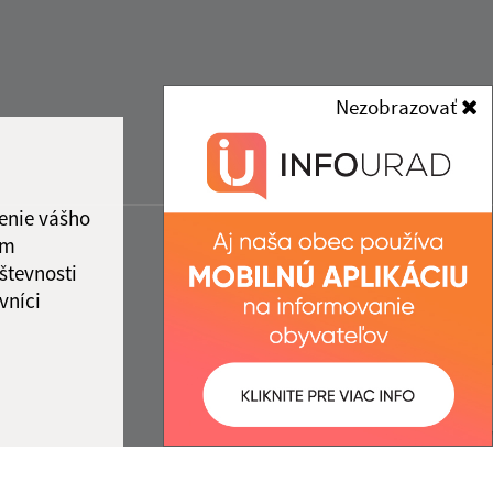
Nezobrazovať
enie vášho
ám
števnosti
vníci