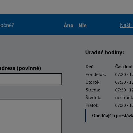
itočné?
Našli
Áno
Nie
Boli tieto informácie pre 
Boli tieto informáci
Úradné hodiny:
Deň
Čas doo
adresa (povinné)
Pondelok:
07:30 - 1
Utorok:
07:30 - 1
Streda:
07:30 - 1
Štvrtok:
nestránk
Piatok:
07:30 - 1
Obedňajšia prestáv