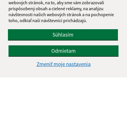
webových stránok, na to, aby sme vám zobrazovali
prispôsobený obsah a cielené reklamy, na analýzu
návštevnosti našich webových stránok a na pochopenie
E-mailová adresa (povinné)
toho, odkiaľ naši návštevníci prichádzajú.
Súhlasím
Text vašej správy (povinné)
Odmietam
Zmeniť moje nastavenia
Oboznámil som sa so
spracúvaním osobných
údajov
Google reCaptcha Response
Odoslať správu