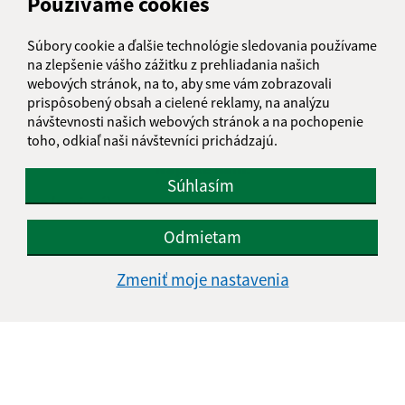
Používame cookies
Súbory cookie a ďalšie technológie sledovania používame
na zlepšenie vášho zážitku z prehliadania našich
Je táto stránka užitočná?
Áno
Nie
webových stránok, na to, aby sme vám zobrazovali
Boli tieto 
Boli 
prispôsobený obsah a cielené reklamy, na analýzu
Našli ste na stránke chybu?
Napíšte nám
návštevnosti našich webových stránok a na pochopenie
toho, odkiaľ naši návštevníci prichádzajú.
Napíšte nám:
Súhlasím
Meno (povinné)
Odmietam
E-mailová adresa (povinné)
Zmeniť moje nastavenia
Text vašej správy (povinné)