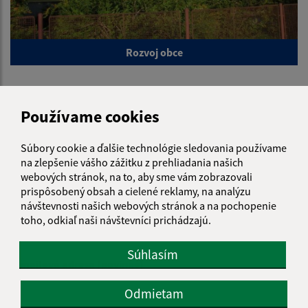
Rozvoj obce
Je táto stránka užitočná?
Áno
Nie
Používame cookies
Boli tieto 
Boli 
Našli ste na stránke chybu?
Napíšte nám
Súbory cookie a ďalšie technológie sledovania používame
na zlepšenie vášho zážitku z prehliadania našich
webových stránok, na to, aby sme vám zobrazovali
Napíšte nám:
prispôsobený obsah a cielené reklamy, na analýzu
návštevnosti našich webových stránok a na pochopenie
Meno (povinné)
toho, odkiaľ naši návštevníci prichádzajú.
Súhlasím
E-mailová adresa (povinné)
Odmietam