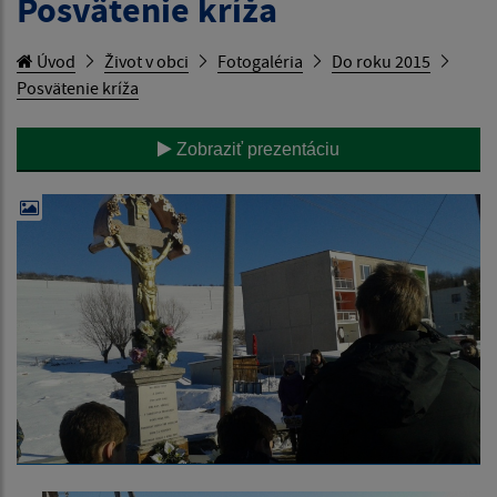
Posvätenie kríža
Úvod
Život v obci
Fotogaléria
Do roku 2015
Posvätenie kríža
Zobraziť prezentáciu