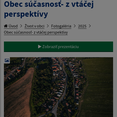
Obec súčasnosť- z vtáčej
perspektívy
Úvod
Život v obci
Fotogaléria
2025
Obec súčasnosť- z vtáčej perspektívy
Zobraziť prezentáciu