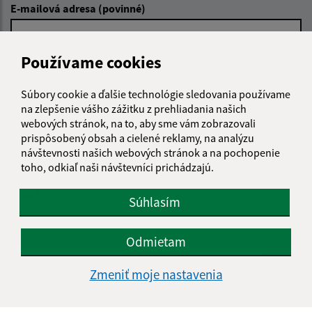
E-mailová adresa (povinné)
Používame cookies
Text vašej správy (povinné)
Súbory cookie a ďalšie technológie sledovania používame
na zlepšenie vášho zážitku z prehliadania našich
webových stránok, na to, aby sme vám zobrazovali
prispôsobený obsah a cielené reklamy, na analýzu
návštevnosti našich webových stránok a na pochopenie
toho, odkiaľ naši návštevníci prichádzajú.
Oboznámil som sa so
spracúvaním osobných
údajov
Súhlasím
Google reCaptcha Response
Odoslať správu
Odmietam
Zmeniť moje nastavenia
Úradné hodiny: