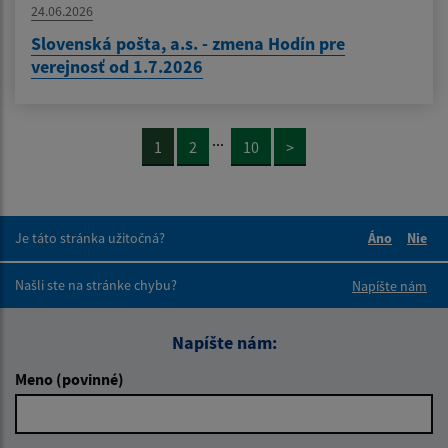
24.06.2026
Slovenská pošta, a.s. - zmena Hodín pre
verejnosť od 1.7.2026
...
1
2
10
>
Je táto stránka užitočná?
Áno
Nie
Boli tieto 
Boli 
Našli ste na stránke chybu?
Napíšte nám
Napíšte nám:
Meno (povinné)