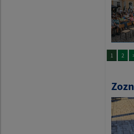
1
2
Zozn