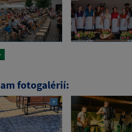
>
am fotogalérií: