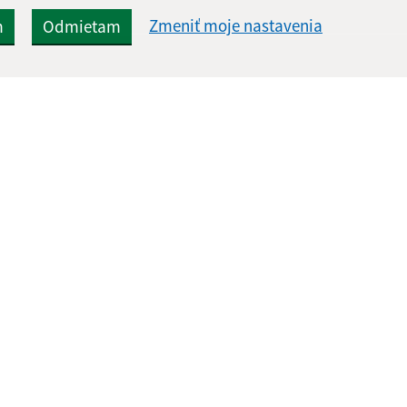
Zmeniť moje nastavenia
m
Odmietam
Rýchle odkazy:
Aktualiz
nku
Úradná tabuľa
04.08.2026 