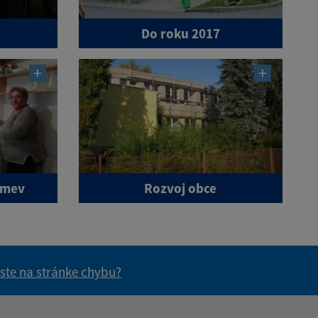
Do roku 2017
smev
Rozvoj obce
 ste na stránke chybu?
vás užitočné?
e pre vás užitočné?