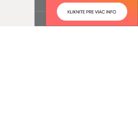
ované:
Správca obsahu:
11:13 hod.
Správca obsahu je Obec Šarišské