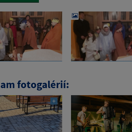
am fotogalérií: