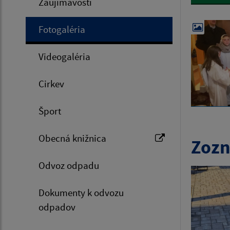
Zaujímavosti
Fotogaléria
Videogaléria
Cirkev
Šport
Obecná knižnica
Zozn
Odvoz odpadu
Dokumenty k odvozu
odpadov