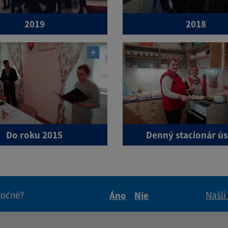
2019
2018
Do roku 2015
Denný stacionár ú
itočné?
Našli
Áno
Nie
Boli tieto informácie pre 
Boli tieto informáci