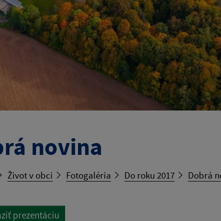
rá novina
Život v obci
Fotogaléria
Do roku 2017
Dobrá n
ziť prezentáciu