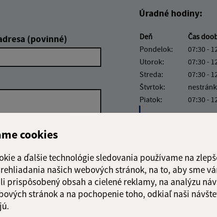
Úradné hodiny:
Deň
Čas doo
adresa (povinné)
Pondelok:
07:30 - 1
Utorok:
07:30 - 1
Streda:
07:30 - 1
Štvrtok:
nestránk
Piatok:
07:30 - 1
Obedňajšia prestáv
ame cookies
okie a ďalšie technológie sledovania používame na zlepš
 prehliadania našich webových stránok, na to, aby sme v
Google reCaptcha Response
Odoslať
ch
li prispôsobený obsah a cielené reklamy, na analýzu náv
správu
bových stránok a na pochopenie toho, odkiaľ naši návšte
jú.