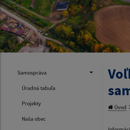
Voľ
Samospráva
sam
Úradná tabuľa
Projekty
Úvod
Naša obec
Informác