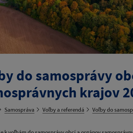
by do samosprávy ob
osprávnych krajov 2
Samospráva
Voľby a referendá
Voľby do samosp
ie k voľbám do samosprávy obcí a orgánov samosprávnyc