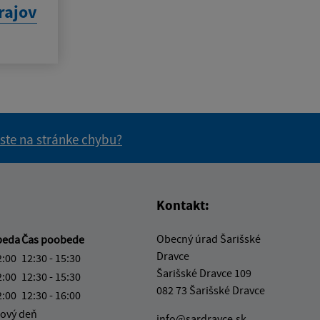
rajov
 ste na stránke chybu?
vás užitočné?
e pre vás užitočné?
Kontakt:
Obecný úrad Šarišské
beda
Čas poobede
Dravce
2:00
12:30 - 15:30
Šarišské Dravce 109
2:00
12:30 - 15:30
082 73 Šarišské Dravce
2:00
12:30 - 16:00
ový deň
info@sardravce.sk