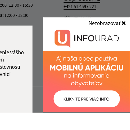
2:00
12:30 - 15:30
+421 51 4597 221
ka:
12:00 - 12:30
IČO: 00327794
Nezobrazovať
enie vášho
ám
števnosti
vníci