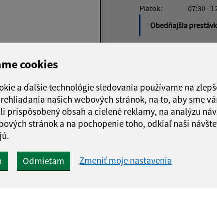
Piatok:
07:30 - 1
Obedňajšia prestáv
ame cookies
Google reCaptcha Response
Odoslať
ch
okie a ďalšie technológie sledovania používame na zlepš
správu
 prehliadania našich webových stránok, na to, aby sme v
li prispôsobený obsah a cielené reklamy, na analýzu náv
bových stránok a na pochopenie toho, odkiaľ naši návšte
jú.
Zmeniť moje nastavenia
m
Odmietam