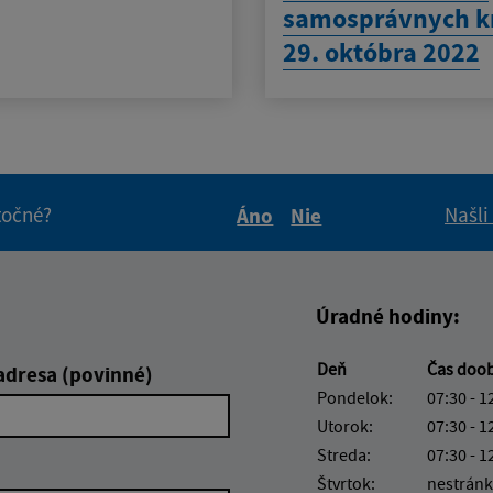
samosprávnych k
29. októbra 2022
itočné?
Našli
Áno
Nie
Boli tieto informácie pre 
Boli tieto informáci
Úradné hodiny:
Deň
Čas doo
adresa (povinné)
Pondelok:
07:30 - 1
Utorok:
07:30 - 1
Streda:
07:30 - 1
Štvrtok:
nestránk