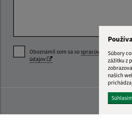
Použív
Oboznámil som sa so
spracúvaním osobný
Súbory co
údajov
zážitku z
zobrazova
našich we
prichádza
Súhlasí