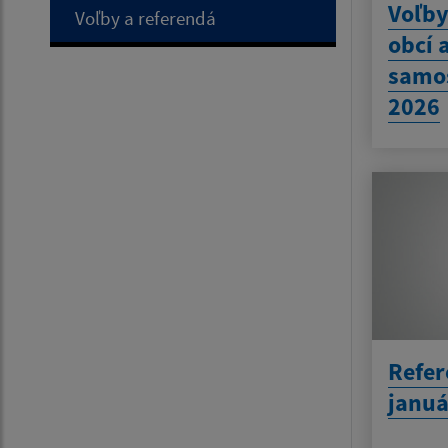
Voľb
Voľby a referendá
obcí 
samo
2026
Refe
januá