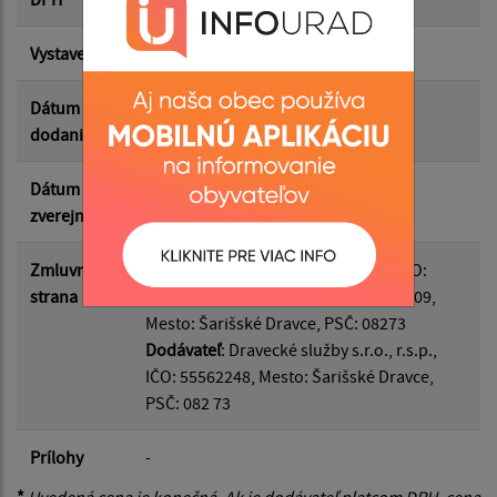
Vystavená
05.11.2025
Suma do:
Dátum
31.12.2025
dodania
Filtrovať
Reset
Dátum
01.04.2026
zverejnenia
Zmluvná
Odberateľ
: Obec Šarišské Dravce, IČO:
strana
00327794, Adresa: Šarišské Dravce 109,
Mesto: Šarišské Dravce, PSČ: 08273
Dodávateľ
: Dravecké služby s.r.o., r.s.p.,
IČO: 55562248, Mesto: Šarišské Dravce,
PSČ: 082 73
Prílohy
-
*
Uvedená cena je konečná. Ak je dodávateľ platcom DPH, cena