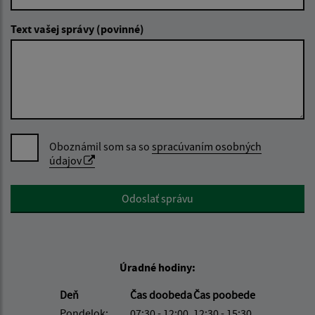
Text vašej správy (povinné)
Oboznámil som sa so
spracúvaním osobných
údajov
Google reCaptcha Response
Odoslať správu
Úradné hodiny:
Deň
Čas doobeda
Čas poobede
Pondelok:
07:30 - 12:00
12:30 - 15:30