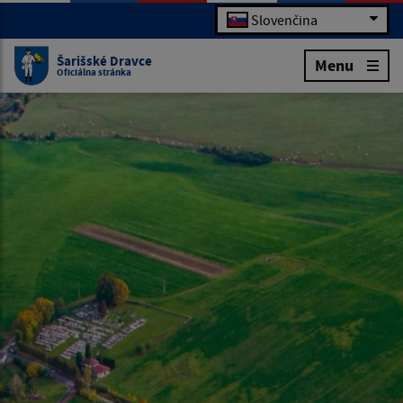
Slovenčina
Šarišské Dravce
Menu
Oficiálna stránka