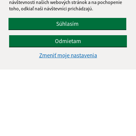
návštevnosti našich webových stránok a na pochopenie
toho, odkiaľ naši návštevníci prichádzajú.
Súhlasím
Odmietam
Zmeniť moje nastavenia
Informácie o stránke:
Vyhlásenie o prístupnosti
Autorské práva
Ochrana osobných údajov
Navigácia: