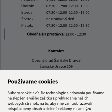
Utorok:
07:30 - 12:00
12:30 - 15:30
Streda:
07:30 - 12:00
12:30 - 16:00
Štvrtok:
nestránkový deň
Piatok:
07:30 - 12:00
12:30 - 15:30
Obedňajšia prestávka:
12:00 - 12:30
Kontakt:
Obecný úrad Šarišské Dravce
Šarišské Dravce 109
082 73 Šarišské Dravce
Používame cookies
info@sardravce.sk
+421 51 4597 221
Súbory cookie a ďalšie technológie sledovania používame
na zlepšenie vášho zážitku z prehliadania našich
IČO: 00327794
webových stránok, na to, aby sme vám zobrazovali
prispôsobený obsah a cielené reklamy, na analýzu