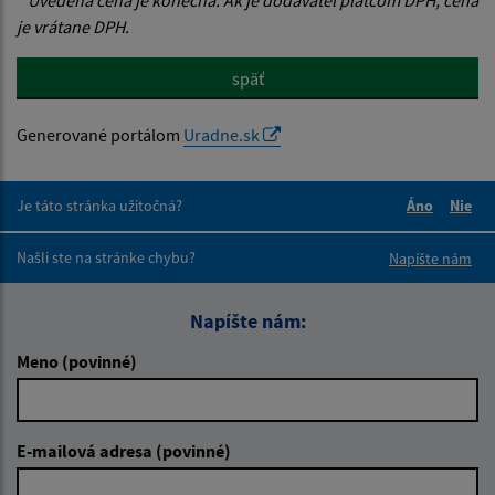
je vrátane DPH.
späť
Generované portálom
Uradne.sk
Je táto stránka užitočná?
Áno
Nie
Boli tieto 
Boli 
Našli ste na stránke chybu?
Napíšte nám
Napíšte nám:
Meno (povinné)
E-mailová adresa (povinné)