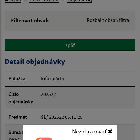
Filtrovať obsah
Rozbaliť obsah filtra
Hľadaný výraz:
späť
Hľadať v:
Detail objednávky
Typ dátumu:
Položka
Informácia
Dátum od:
Číslo
202522
objednávky
Dátum do:
Predmet
SL/ 202522 05.11.25
Nezobrazovať
Suma s
14 000.00 €
Suma od:
DPH*