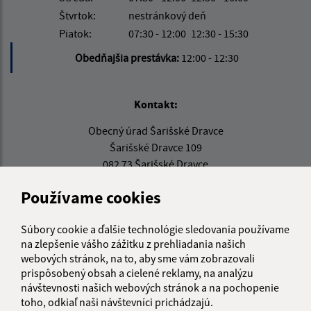
Štvrtok:
nestránkový deň
Piatok:
07:30 - 12:00
12:30 - 15:30
Obedňajšia prestávka:
12:00 - 12:30
Kontakt:
Obecný úrad Šarišské Dravce
Šarišské Dravce 109
082 73 Šarišské Dravce
info@sardravce.sk
Používame cookies
+421 51 4597 221
Súbory cookie a ďalšie technológie sledovania používame
IČO: 00327794
na zlepšenie vášho zážitku z prehliadania našich
webových stránok, na to, aby sme vám zobrazovali
prispôsobený obsah a cielené reklamy, na analýzu
návštevnosti našich webových stránok a na pochopenie
toho, odkiaľ naši návštevníci prichádzajú.