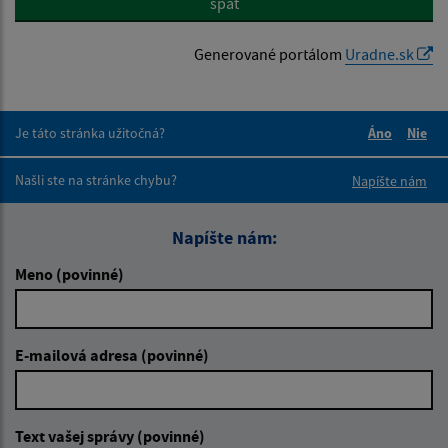
späť
Generované portálom
Uradne.sk
Je táto stránka užitočná?
Áno
Nie
Boli tieto 
Boli 
Našli ste na stránke chybu?
Napíšte nám
Napíšte nám:
Meno (povinné)
E-mailová adresa (povinné)
Text vašej správy (povinné)