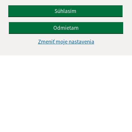
Súhlasím
Odmietam
Zmeniť moje nastavenia
Informácie o stránke:
Vyhlásenie o prístupnosti
Autorské práva
Ochrana osobných údajov
Navigácia:
Vytlačiť aktuálnu stránku