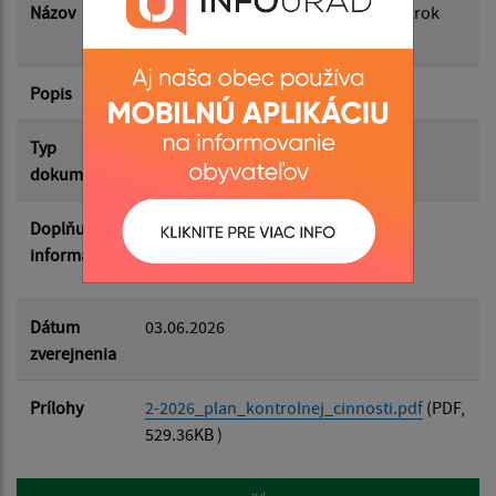
Názov
Plán kontrolnej činnosti HK na 2. polrok
2026
Popis
Filtrovať
Reset
Typ
Rôzne
dokumentu
Doplňujúce
Plán kontrolnej činnosti Hlavného
informácie
kontrolóra obce na 2. polrok 2026
Dátum
03.06.2026
zverejnenia
Prílohy
2-2026_plan_kontrolnej_cinnosti.pdf
(PDF,
529.36KB )