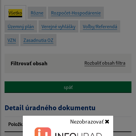
Všetko
Rôzne
Rozpočet-Hospodárenie
Územný plán
Verejné vyhlášky
Voľby/Referendá
VZN
Zasadnutia OZ
Filtrovať obsah
Rozbaliť obsah filtra
Názov:
späť
Popis:
Detail úradného dokumentu
Dátum zverejnenia od:
Nezobrazovať
Položka
Informácia
Dátum zverejnenia do: