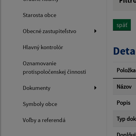
Filtr
Názov
Starosta obce
späť
Obecné zastupiteľstvo
Dátum 
Hlavný kontrolór
Deta
Oznamovanie
Filtr
Položka
protispoločenskej činnosti
Názov
Dokumenty
Popis
Symboly obce
Typ do
Voľby a referendá
Doplňuj