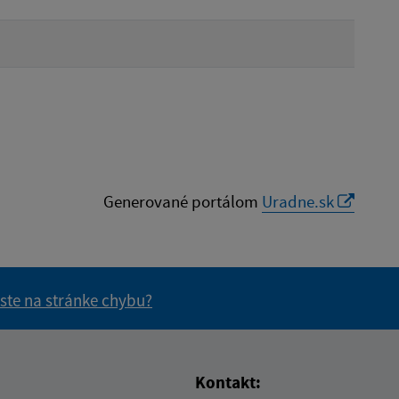
Generované portálom
Uradne.sk
 ste na stránke chybu?
vás užitočné?
e pre vás užitočné?
Kontakt: