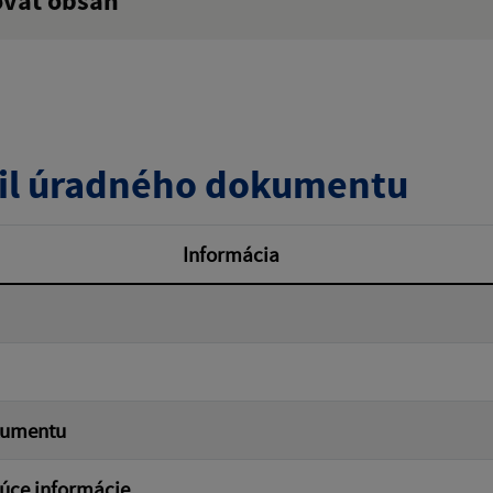
ovať obsah
:
Popis:
zverejnenia do:
il úradného dokumentu
ovať
Informácia
kumentu
úce informácie