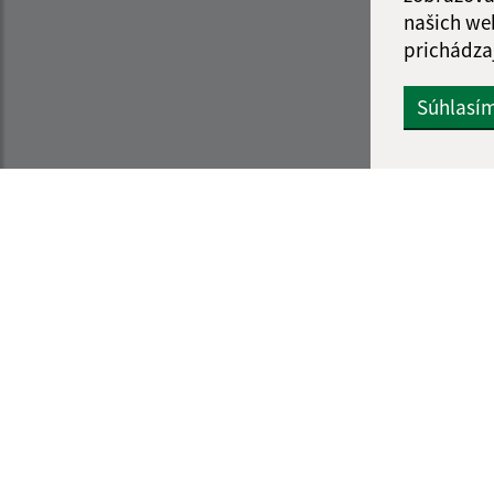
našich we
prichádza
Súhlasí
Informácie o stránke:
Navigácia:
Vyhlásenie o prístupnosti
Vytlačiť aktuálnu strá
Autorské práva
Mapa stránok
Ochrana osobných údajov
Cookies