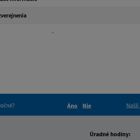
verejnenia
-
itočné?
Našli
Áno
Nie
Boli tieto informácie pre 
Boli tieto informáci
Úradné hodiny: