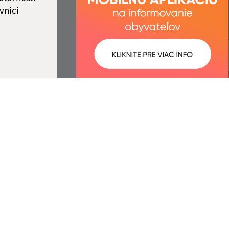
vníci
ované:
Správca obsahu:
11:13 hod.
Správca obsahu je Obec Šarišské
Dravce.
Vytvorené v súlade s
Jednotným