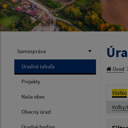
Úra
Samospráva
Úradná tabuľa
Úvod
Projekty
Všetko
Naša obec
Voľby/
Obecný úrad
Úradné hodiny