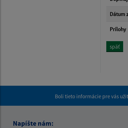
Dátum z
Prílohy
späť
Boli tieto informácie pre vás už
Napíšte nám: