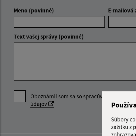
Meno (povinné)
E-mailová 
Text vašej správy (povinné)
Oboznámil som sa so
spracúvaním osobný
Použív
údajov
Súbory co
zážitku z
zobrazova