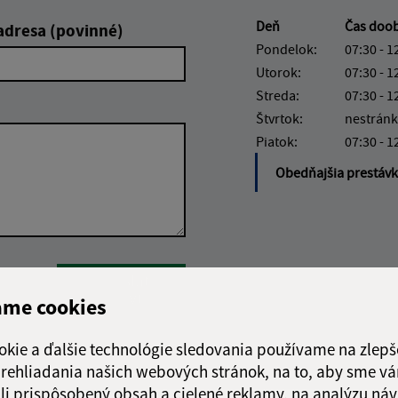
Deň
Čas doo
adresa (povinné)
Pondelok:
07:30 - 1
Utorok:
07:30 - 1
Streda:
07:30 - 1
Štvrtok:
nestránk
Piatok:
07:30 - 1
Obedňajšia prestáv
Google reCaptcha Response
Odoslať
ch
správu
ame cookies
okie a ďalšie technológie sledovania používame na zlepš
 prehliadania našich webových stránok, na to, aby sme v
li prispôsobený obsah a cielené reklamy, na analýzu náv