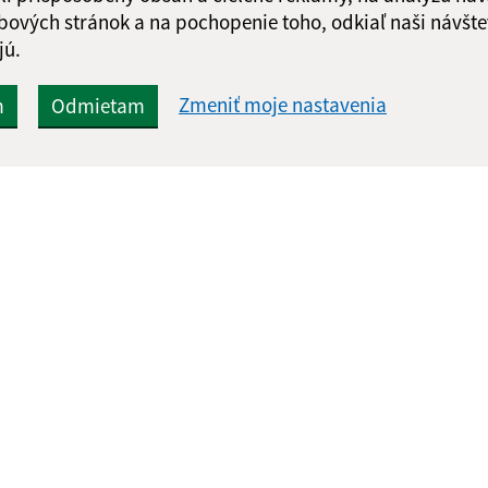
bových stránok a na pochopenie toho, odkiaľ naši návšte
jú.
Zmeniť moje nastavenia
m
Odmietam
Rýchle odkazy:
Aktualiz
nku
Úradná tabuľa
04.08.2026 
Naša obec
RSS
História