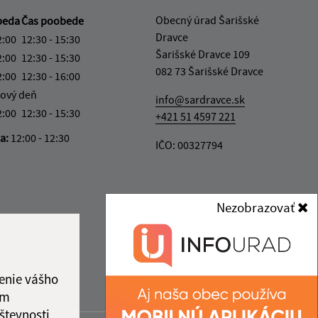
Obecný úrad Šarišské
beda
Čas poobede
Dravce
2:00
12:30 - 15:30
Šarišské Dravce 109
2:00
12:30 - 15:30
082 73 Šarišské Dravce
2:00
12:30 - 16:00
ový deň
info@sardravce.sk
2:00
12:30 - 15:30
+421 51 4597 221
ka:
12:00 - 12:30
IČO: 00327794
Nezobrazovať
enie vášho
ám
števnosti